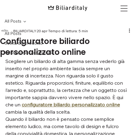
All Posts
BILIARDITALY
20 apr
Tempo di lettura: 5 min
All Posts
Configuratore biliardo
Scelta del prodotto
personalizzato online
Valutazione consapevole
Scegliere un biliardo di alta gamma senza vederlo già 
inserito nel proprio ambiente lascia sempre un 
margine di incertezza. Non riguarda solo il gusto 
estetico. Riguarda proporzioni, finiture, equilibrio con 
l’arredo e, soprattutto, la certezza che un oggetto così 
importante sappia davvero vivere nello spazio. È qui 
che un 
configuratore biliardo personalizzato online
cambia la qualità della scelta.
Quando il biliardo non è pensato come semplice 
elemento ludico, ma come tavolo di design e fulcro 
della convivialità domestica, la personalizzazione 