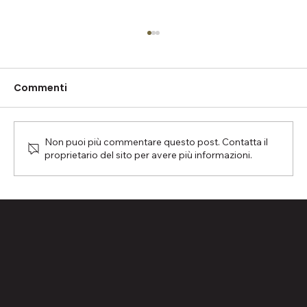
Commenti
Non puoi più commentare questo post. Contatta il
Quanto costa un biliardo?
proprietario del sito per avere più informazioni.