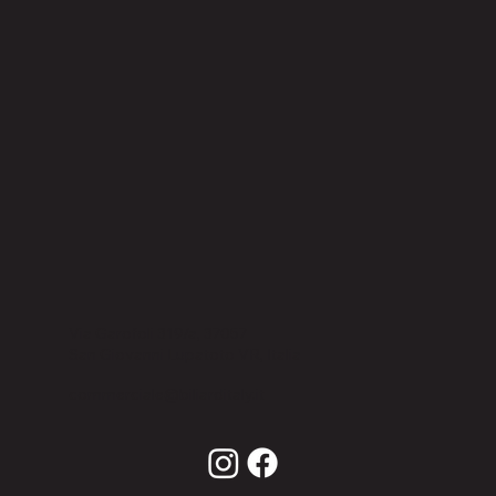
Via Garofoli 319/a, 37057
San Giovanni Lupatoto VR, Italia
commerciale@biliarditaly.it