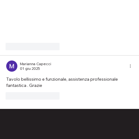
Mi piace
Rispondi
Marianna Capecci
01 giu 2025
Tavolo bellissimo e funzionale, assistenza professionale 
fantastica . Grazie
Mi piace
Rispondi