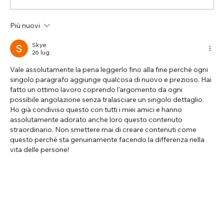
Più nuovi
Come integrare correttamente un
biliardo tavolo nel soggiorno
Skye
26 lug
Vale assolutamente la pena leggerlo fino alla fine perché ogni 
singolo paragrafo aggiunge qualcosa di nuovo e prezioso. Hai 
fatto un ottimo lavoro coprendo l'argomento da ogni 
possibile angolazione senza tralasciare un singolo dettaglio. 
Ho già condiviso questo con tutti i miei amici e hanno 
assolutamente adorato anche loro questo contenuto 
straordinario. Non smettere mai di creare contenuti come 
questo perché sta genuinamente facendo la differenza nella 
vita delle persone!